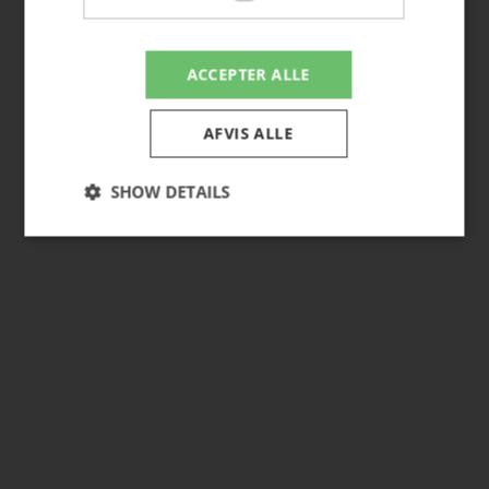
ACCEPTER ALLE
AFVIS ALLE
SHOW DETAILS
Nødvendige
Strictly necessary cookies allow core website
functionality such as user login and account
management. The website cannot be used properly
without strictly necessary cookies.
Provider /
Name
Expiration
Descriptio
Domain
CookieScriptConsent
4 weeks 2
This cookie
CookieScript
days
is used by
hasserishave.dk
Cookie-