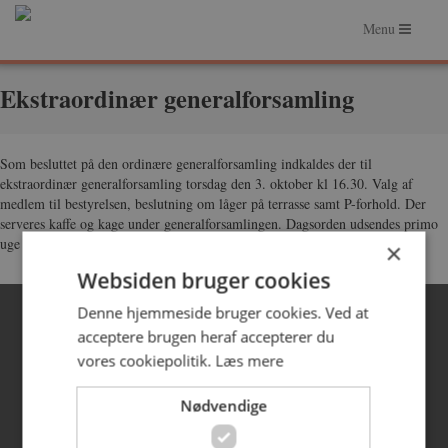
Menu
Forside
Ekstraordinær generalforsamling
Om Hasserishave
Som besluttet på den ordinære generalforsamling indkaldes der til
Om Ejerforeningen
ekstraordinær generalforsamling torsdag den 3. oktober kl 16.30. Valg af
medlem til bestyrelsen, beslutning om låger på terrasse samt P-forhold. Der
Faciliteter
serveres kaffe og kage under generalforsamlingen. Dagsorden udsendes primo
uge 38.
×
Praktiske forhold
Websiden bruger cookies
© 2026 Hasserishave
Denne hjemmeside bruger cookies. Ved at
acceptere brugen heraf accepterer du
vores cookiepolitik.
Læs mere
Nødvendige