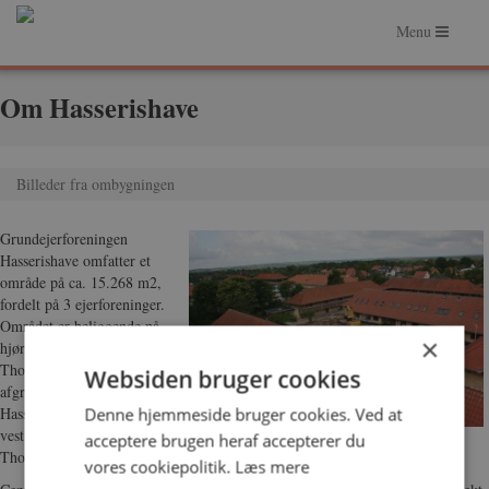
Menu
Forside
Om Hasserishave
Om Hasserishave
Billeder fra ombygningen
Om Ejerforeningen
Faciliteter
Grundejerforeningen
Hasserishave omfatter et
Praktiske forhold
område på ca. 15.268 m2,
fordelt på 3 ejerforeninger.
Området er beliggende på
×
hjørnet af Hasserisvej og
Thorsens Allé. Mod syd
Websiden bruger cookies
afgrænses området af
Hasseris Bymidte og mod
Denne hjemmeside bruger cookies. Ved at
vest af en række villaer på
acceptere brugen heraf accepterer du
Thorsens Alle og Magnoliavej.
vores cookiepolitik.
Læs mere