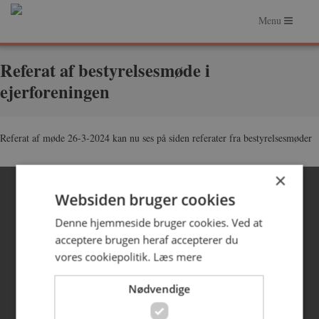
Menu
Forside
Referat af bestyrelsesmøde i
ejerforeningen
Om Hasserishave
Om Ejerforeningen
Referat af møde 26-3-2024 kan nu ses på siden referater fra bestyrelsesmøder
Faciliteter
×
Praktiske forhold
© 2026 Hasserishave
Websiden bruger cookies
Denne hjemmeside bruger cookies. Ved at
acceptere brugen heraf accepterer du
vores cookiepolitik.
Læs mere
Nødvendige