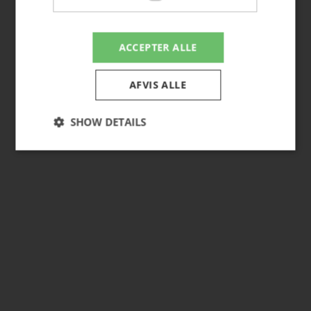
ACCEPTER ALLE
AFVIS ALLE
SHOW DETAILS
Nødvendige
Strictly necessary cookies allow core website
functionality such as user login and account
management. The website cannot be used properly
without strictly necessary cookies.
Provider /
Name
Expiration
Descriptio
Domain
CookieScriptConsent
4 weeks 2
This cookie
CookieScript
days
is used by
hasserishave.dk
Cookie-