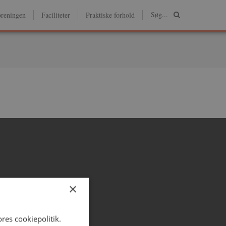
reningen
Faciliteter
Praktiske forhold
×
res cookiepolitik.