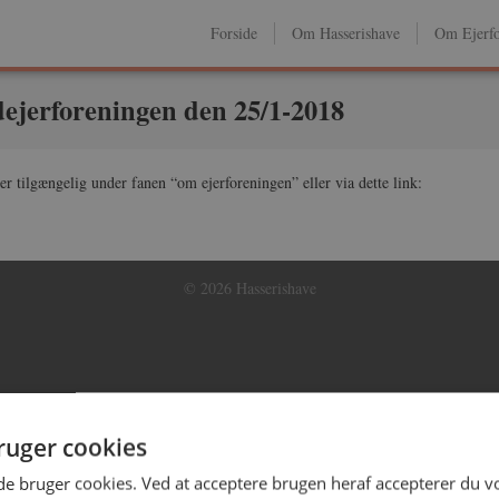
Forside
Om Hasserishave
Om Ejerfo
dejerforeningen den 25/1-2018
r tilgængelig under fanen “om ejerforeningen” eller via dette link:
© 2026 Hasserishave
uger cookies
bruger cookies. Ved at acceptere brugen heraf accepterer du vo