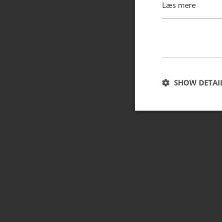
Læs mere
SHOW DETAI
Strictly necessary c
used properly without
Name
CookieScriptConse