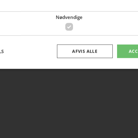
Nødvendige
LS
AFVIS ALLE
ACC
Nødvendige
ookies allow core website functionality such as user login and account management. Th
 strictly necessary cookies.
Provider /
Expiration
Description
Domain
nt
4 weeks 2
This cookie is used by Cookie-Script.com service 
CookieScript
days
cookie consent preferences. It is necessary for Co
hasserishave.dk
cookie banner to work properly.