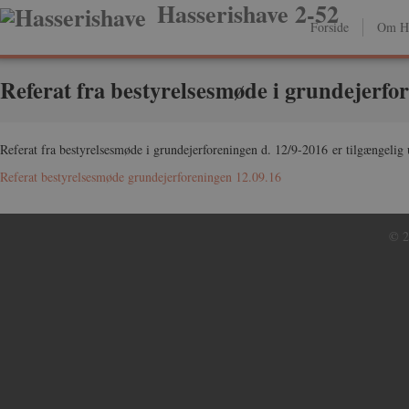
Hasserishave 2-52
Forside
Om Ha
Referat fra bestyrelsesmøde i grundejerfor
Referat fra bestyrelsesmøde i grundejerforeningen d. 12/9-2016 er tilgængelig u
Referat bestyrelsesmøde grundejerforeningen 12.09.16
© 2